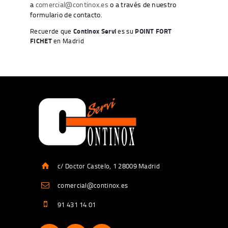
a
comercial@continox.es
o a través de nuestro
formulario de contacto.
Recuerde que
Continox Servi
es su
POINT FORT
FICHET
en Madrid
c/ Doctor Castelo, 1 28009 Madrid
comercial@continox.es
91 431 14 01