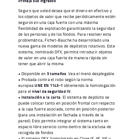
Proteja sus ingresos
Seguro que usted desea que el dinero en efectivo y
los objetos de valor que recibe periódicamente estén
seguros en una caja fuerte con una máxima
flexibilidad de explotación garantizando la seguridad
de las personas y de los fondos. Para resolver esta
problemática, Fichet-Bauche ha desarrollado una
nueva gama de modelos de depósitos rotativos. Este
sistema, nombrado DFX, permite introducir objetos
de valor en una caja fuerte de manera rápida sin
tener que abrir la misma.
• Disponible en
3 tamaños
. Vea el menú desplegable.
• Probada contra el robo según la norma
europea
UNE EN 1143-1
obteniendo la homologación
para el
nivel de seguridad IV
.
•
Instalación a la carta
. El sistema de depósito se
puede colocar tanto en posición frontal con respecto
a la caja fuerte asociada, como en posición posterior
(para una instalación en fachada a través de la
pared). Esto permite integrar el sistema tanto en
espacio libre servicio como dentro de la esclusa de
recogida de fondos.
• El sistema DFX, homologado en Clase IE, IIE, IIIE y