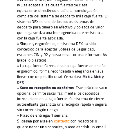
IVE se adapta a las cajas fuertes de clase
equivalente ofreciéndole así una homologación
completa del sistema de depósito más caja fuerte. El
sistema DFX es uno de los pocos sistemas de
depósito para dinero en efectivo y objetos de valor
que le garantiza una homogeneidad de resistencia
con la caja fuerte asociada.
• Simple y ergonómico, el sistema DFX ha sido
concebido para aceptar Sobres de Seguridad,
estuches CJN y R2 y hasta envoltorios de formato A4
(papel o plástico)
• La caja fuerte Carena es una caja fuerte de diseño
ergonómico, forma redondeada y elegancia en sus
líneas con un pestillo total. Cerradura
Mxb + Mxb y
DFX
•
Saco de recepción de depósitos
. Este práctico saco
opcional permite sacar fácilmente los depósitos
introducidos en la caja fuerte. Su sistema de cierre
autosellante garantiza una recogida rápida y segura
sin correr ningún riesgo.
• Plazo de entrega: 1 semana.
Si desea ponerse en
contacto
con nosotros o
quiere hacer una consulta, puede escribir un email