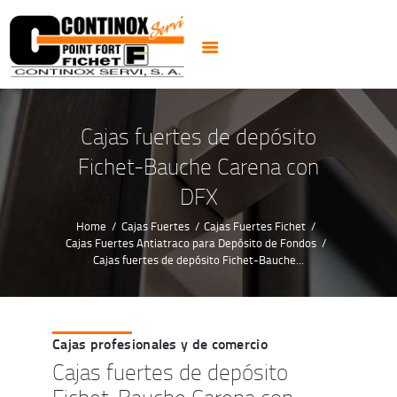
PUERTAS
CERRADURAS
CAJAS FUERTES
CERRAJEROS 24H
Cajas fuertes de depósito
ALARMAS CCTV
Fichet-Bauche Carena con
NOTICIAS
DFX
CONTACTO
Home
Cajas Fuertes
Cajas Fuertes Fichet
Cajas Fuertes Antiatraco para Depósito de Fondos
Cajas fuertes de depósito Fichet-Bauche...
Cajas profesionales y de comercio
Cajas fuertes de depósito