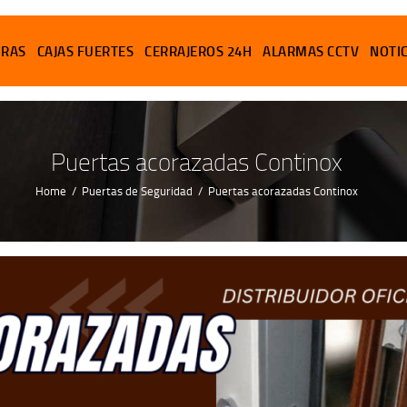
PUERTAS
URAS
CAJAS FUERTES
CERRAJEROS 24H
ALARMAS CCTV
NOTI
CERRADURAS
CAJAS FUERTES
Puertas acorazadas Continox
CERRAJEROS 24H
Home
Puertas de Seguridad
Puertas acorazadas Continox
ALARMAS CCTV
NOTICIAS
CONTACTO