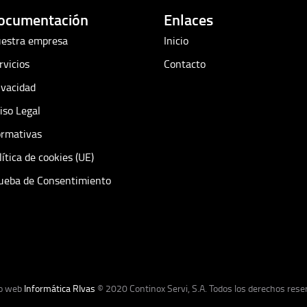
ocumentación
Enlaces
estra empresa
Inicio
rvicios
Contacto
ivacidad
iso Legal
rmativas
lítica de cookies (UE)
ueba de Consentimiento
o web
Informática RIvas
© 2020 Continox Servi, S.A. Todos los derechos res