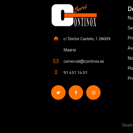
D
Nu
Se
Pr
c/ Doctor Castelo, 1 28009
Av
Madrid
No
comercial@continox.es
Po
91 431 14 01
Pr
Diseñ