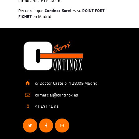
formulario de contacto.
Recuerde que
Continox Servi
es su
POINT FORT
FICHET
en Madrid
c/ Doctor Castelo, 1 28009 Madrid
comercial@continox.es
91 431 14 01