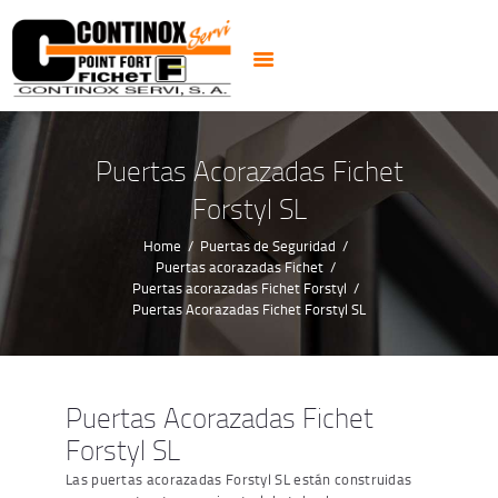
PUERTAS
CERRADURAS
CAJAS FUERTES
CERRAJEROS 24H
Puertas Acorazadas Fichet
ALARMAS CCTV
Forstyl SL
NOTICIAS
Home
Puertas de Seguridad
CONTACTO
Puertas acorazadas Fichet
Puertas acorazadas Fichet Forstyl
Puertas Acorazadas Fichet Forstyl SL
Puertas Acorazadas Fichet
Forstyl SL
Las puertas acorazadas Forstyl SL están construidas