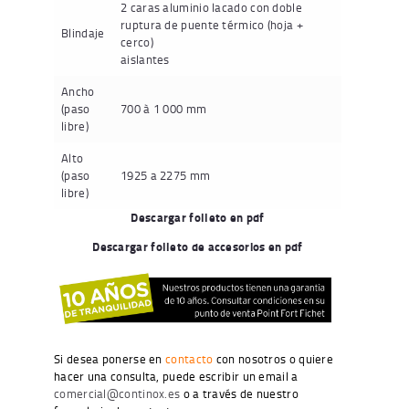
2 caras aluminio lacado con doble
ruptura de puente térmico (hoja +
Blindaje
cerco)
aislantes
Ancho
(paso
700 à 1 000 mm
libre)
Alto
(paso
1925 a 2275 mm
libre)
Descargar folleto en pdf
Descargar folleto de accesorios en pdf
Si desea ponerse en
contacto
con nosotros o quiere
hacer una consulta, puede escribir un email a
comercial@continox.es
o a través de nuestro