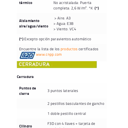
térmico
No acristalada: Puerta
completa: 2,6 W/m². °K
(*)
> Aire: A3
Aislamiento
> Agua: E3B
aire/agua/viento
> Viento: VC4
(*)
Excepto opción paravientos automático
Encuentre la lista de los
productos
certificados
www.cnpp.com
Cerradura
Puntos de
3 puntos laterales
cierre
2 pestillos basculantes de gancho
1 doble pestillo central
F3D con 4 llaves + tarjeta de
Cilindro