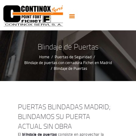
PUERTAS
CERRADURAS
CAJAS FUERTES
CERRAJEROS 24H
Blindaje de Puertas
ALARMAS CCTV
Home
Puertas de Seguridad
NOTICIAS
Blindaje de puertas con cerradura Fichet en Madrid
Blindaje de Puertas
CONTACTO
PUERTAS BLINDADAS MADRID;
BLINDAMOS SU PUERTA
ACTUAL SIN OBRA
El
blindaje de puertas
consiste en aprovechar la