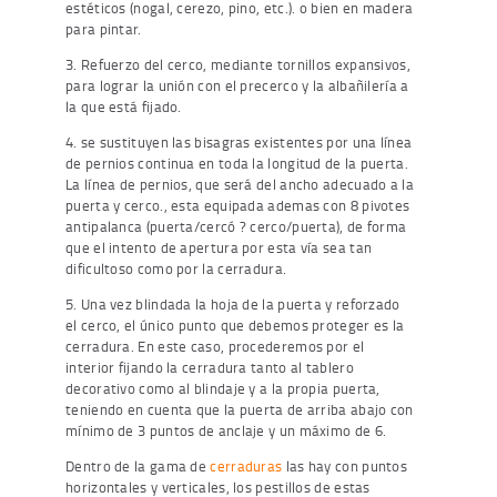
estéticos (nogal, cerezo, pino, etc.). o bien en madera
para pintar.
3. Refuerzo del cerco, mediante tornillos expansivos,
para lograr la unión con el precerco y la albañilería a
la que está fijado.
4. se sustituyen las bisagras existentes por una línea
de pernios continua en toda la longitud de la puerta.
La línea de pernios, que será del ancho adecuado a la
puerta y cerco., esta equipada ademas con 8 pivotes
antipalanca (puerta/cercó ? cerco/puerta), de forma
que el intento de apertura por esta vía sea tan
dificultoso como por la cerradura.
5. Una vez blindada la hoja de la puerta y reforzado
el cerco, el único punto que debemos proteger es la
cerradura. En este caso, procederemos por el
interior fijando la cerradura tanto al tablero
decorativo como al blindaje y a la propia puerta,
teniendo en cuenta que la puerta de arriba abajo con
mínimo de 3 puntos de anclaje y un máximo de 6.
Dentro de la gama de
cerraduras
las hay con puntos
horizontales y verticales, los pestillos de estas