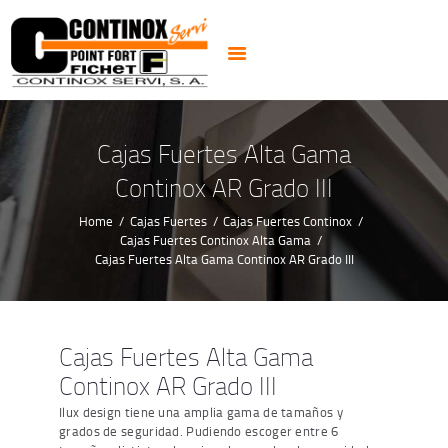
PUERTAS
CERRADURAS
CAJAS FUERTES
CERRAJEROS 24H
Cajas Fuertes Alta Gama
ALARMAS CCTV
Continox AR Grado III
NOTICIAS
Home
Cajas Fuertes
Cajas Fuertes Continox
CONTACTO
Cajas Fuertes Continox Alta Gama
Cajas Fuertes Alta Gama Continox AR Grado III
Cajas Fuertes Alta Gama
Continox AR Grado III
Ilux design tiene una amplia gama de tamaños y
grados de seguridad. Pudiendo escoger entre 6