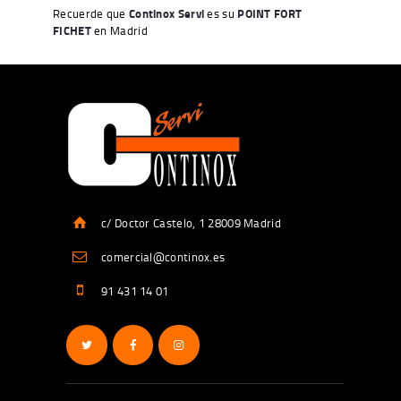
Recuerde que
Continox Servi
es su
POINT FORT
FICHET
en Madrid
c/ Doctor Castelo, 1 28009 Madrid
comercial@continox.es
91 431 14 01