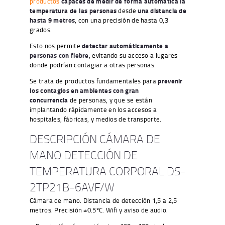
productos
capaces de medir de forma automática la
temperatura de las personas
desde
una distancia de
hasta 9 metros
, con una precisión de hasta 0,3
grados.
Esto nos permite
detectar automáticamente a
personas con fiebre
, evitando su acceso a lugares
donde podrían contagiar a otras personas.
Se trata de productos fundamentales para
prevenir
los contagios en ambientes con gran
concurrencia
de personas, y que se están
implantando rápidamente en los accesos a
hospitales, fábricas, y medios de transporte.
DESCRIPCIÓN CÁMARA DE
MANO DETECCIÓN DE
TEMPERATURA CORPORAL DS-
2TP21B-6AVF/W
Cámara de mano. Distancia de detección 1,5 a 2,5
metros. Precisión ±0.5ºC. Wifi y aviso de audio.