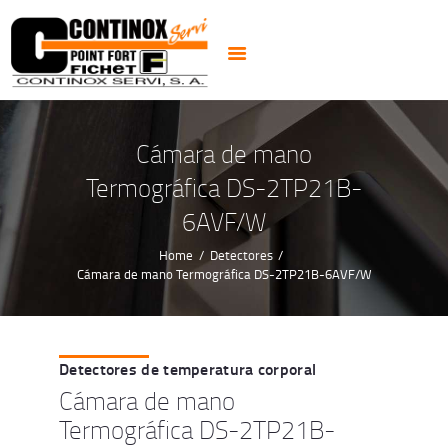
PUERTAS
CERRADURAS
CAJAS FUERTES
CERRAJEROS 24H
Cámara de mano
ALARMAS CCTV
Termográfica DS-2TP21B-
NOTICIAS
6AVF/W
CONTACTO
Home
Detectores
Cámara de mano Termográfica DS-2TP21B-6AVF/W
Detectores de temperatura corporal
Cámara de mano
Termográfica DS-2TP21B-