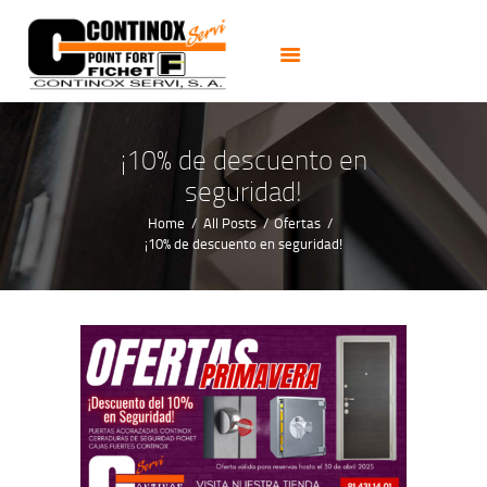
PUERTAS
CERRADURAS
CAJAS FUERTES
CERRAJEROS 24H
¡10% de descuento en
ALARMAS CCTV
seguridad!
NOTICIAS
Home
All Posts
Ofertas
¡10% de descuento en seguridad!
CONTACTO