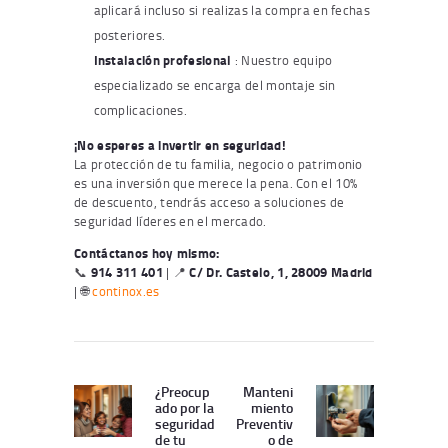
aplicará incluso si realizas la compra en fechas
posteriores.
Instalación profesional
: Nuestro equipo
especializado se encarga del montaje sin
complicaciones.
¡No esperes a invertir en seguridad!
La protección de tu familia, negocio o patrimonio
es una inversión que merece la pena. Con el 10%
de descuento, tendrás acceso a soluciones de
seguridad líderes en el mercado.
Contáctanos hoy mismo:
📞
914 311 401
| 📍
C/ Dr. Castelo, 1, 28009 Madrid
| 🌐
continox.es
Navegación
de
¿Preocup
Manteni
Publicación
Siguiente
ado por la
miento
entradas
Anterior:
publicación:
seguridad
Preventiv
de tu
o de