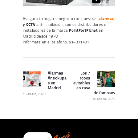
Asegura tu hogar o negocio con nuestras
alarmas
y CCTV
anti-inhibición, somos distribuidores e
instaladores de la marca
PointFortFichet
en
Madrid desde 1978.
Infórmate en el teléfono: 914311401
Navegación
de
Alarmas
Los 7
Publicación
Siguiente
Antiokupa
robos
entradas
Anterior:
publicación:
s en
evitables
Madrid
en casa
de famosos
16 enero, 2023
16 enero, 2023