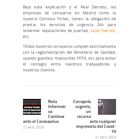
Bajo esta explicación y el Real Decreto, las
empresas de cerrajeros en Madrid como la
nuestra Continox Fichet, tienen la obligación de
prestar los servicios de urgencia 24h para
solventar reparaciones de puertas,
cajas fuertes
,
etc.
TOdos nuestros cerrajeros cumplen estrictamente
con la reglamentación del Ministerio de Sanidad,
usando guantes, mascarillas FFP3, etc para evitar
el contagio entre nuestros trabajadores y
nuestros clientes.
Navegación
de
Nota
Cerrajería
Publicación
Siguiente
Informati
urgente,
entradas
Anterior:
publicación:
va
un
Continox
recurso
ante el Coronavirus
ante cualquier
imprevisto del Covid-
21 abril, 2020
19
21 abril, 2020