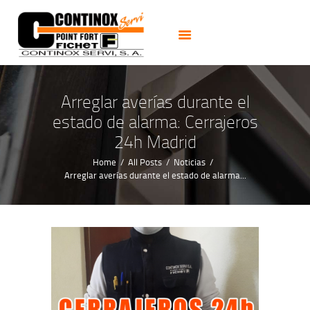
PUERTAS
CERRADURAS
CAJAS FUERTES
CERRAJEROS 24H
Arreglar averías durante el
ALARMAS CCTV
estado de alarma: Cerrajeros
NOTICIAS
24h Madrid
CONTACTO
Home
All Posts
Noticias
Arreglar averías durante el estado de alarma...