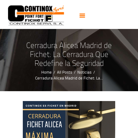
PUERTAS
CERRADURAS
CAJAS FUERTES
CERRAJEROS 24H
Cerradura Alicea Madrid de
ALARMAS CCTV
Fichet: La Cerradura Que
NOTICIAS
Redefine la Seguridad
CONTACTO
Home
All Posts
Noticias
Cerradura Alicea Madrid de Fichet: La...