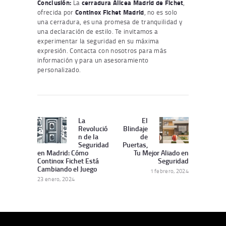
Conclusión:
La
cerradura Alicea Madrid de Fichet
,
ofrecida por
Continox Fichet Madrid
, no es solo
una cerradura, es una promesa de tranquilidad y
una declaración de estilo. Te invitamos a
experimentar la seguridad en su máxima
expresión. Contacta con nosotros para más
información y para un asesoramiento
personalizado.
Navegación
de
La
El
Publicación
Siguiente
Revolució
Blindaje
entradas
Anterior:
publicación:
n de la
de
Seguridad
Puertas,
en Madrid: Cómo
Tu Mejor Aliado en
Continox Fichet Está
Seguridad
Cambiando el Juego
1 febrero, 2024
23 enero, 2024