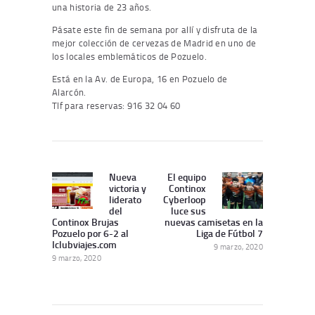
una historia de 23 años.
Pásate este fin de semana por allí y disfruta de la
mejor colección de cervezas de Madrid en uno de
los locales emblemáticos de Pozuelo.
Está en la Av. de Europa, 16 en
Pozuelo
de
Alarcón.
Tlf para reservas: 916 32 04 60
Navegación
de
Nueva
El equipo
Publicación
Siguiente
victoria y
Continox
entradas
Anterior:
publicación:
liderato
Cyberloop
del
luce sus
Continox Brujas
nuevas camisetas en la
Pozuelo por 6-2 al
Liga de Fútbol 7
Iclubviajes.com
9 marzo, 2020
9 marzo, 2020