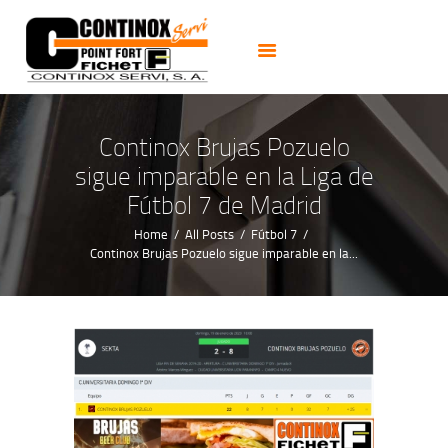
PUERTAS
CERRADURAS
CAJAS FUERTES
CERRAJEROS 24H
Continox Brujas Pozuelo
ALARMAS CCTV
sigue imparable en la Liga de
NOTICIAS
Fútbol 7 de Madrid
CONTACTO
Home
All Posts
Fútbol 7
Continox Brujas Pozuelo sigue imparable en la...