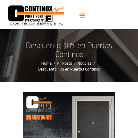
PUERTAS
CERRADURAS
CAJAS FUERTES
CERRAJEROS 24H
Descuento 10% en Puertas
ALARMAS CCTV
Continox
NOTICIAS
Home
All Posts
Noticias
Descuento 10% en Puertas Continox
CONTACTO