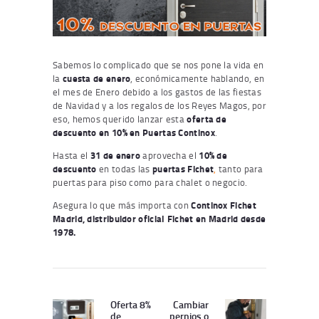
Sabemos lo complicado que se nos pone la vida en
la
cuesta de enero
, económicamente hablando, en
el mes de Enero debido a los gastos de las fiestas
de Navidad y a los regalos de los Reyes Magos, por
eso, hemos querido lanzar esta
oferta de
descuento en 10% en Puertas Continox
.
Hasta el
31 de enero
aprovecha el
10% de
descuento
en todas las
puertas Fichet
,
tanto para
puertas para piso como para chalet o negocio.
Asegura lo que más importa con
Continox Fichet
Madrid, distribuidor oficial Fichet en Madrid desde
1978.
Navegación
de
Oferta 8%
Cambiar
Publicación
Siguiente
de
pernios o