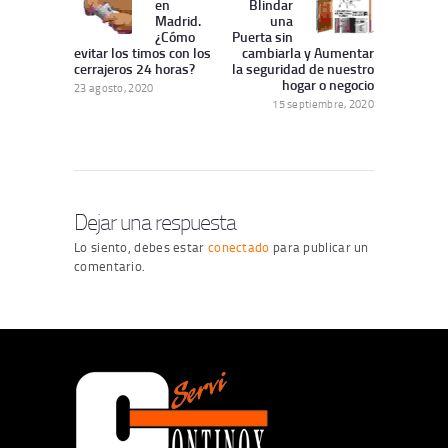
en
Blindar
entradas
Anterior:
publicación:
Madrid.
una
¿Cómo
Puerta sin
evitar los timos con los
cambiarla y Aumentar
cerrajeros 24 horas?
la seguridad de nuestro
hogar o negocio
23 agosto, 2020
15 septiembre, 2020
Dejar una respuesta
Lo siento, debes estar
conectado
para publicar un
comentario.