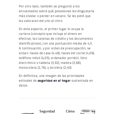
Por otro lado, también se preguntó a los
encuestados sobre qué posesiones les disgustaría
más olvidar o perder en verano. Se les pidió que
las valoraran del uno al cinco.
En este aspecto, el primer lugar lo ocupa la
cartera (concepto que incluye el dinero en
efectivo, las tarjetas de crédito y los documentos
identificativos), con una puntuación media de 4,5.
A continuación, y por orden de preocupación, se
sitúan: llaves de casa (4,49); llaves del coche (4,09);
teléfono móvil (4,05); ordenador portátil, libro
electrónico o tableta (3,92); maleta (3,68);
motocicleta (2,76); y bicicleta (2,40).
En definitiva, una imagen de las prioridades
estivales de
seguridad en el hogar
sustentada en
datos.
Navegación
de
Seguridad
Cómo
Publicación
Siguiente