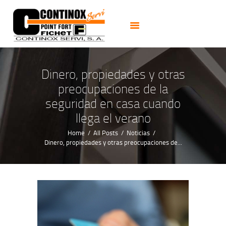
PUERTAS
CERRADURAS
CAJAS FUERTES
CERRAJEROS 24H
Dinero, propiedades y otras
ALARMAS CCTV
preocupaciones de la
NOTICIAS
seguridad en casa cuando
llega el verano
CONTACTO
Home
All Posts
Noticias
Dinero, propiedades y otras preocupaciones de...