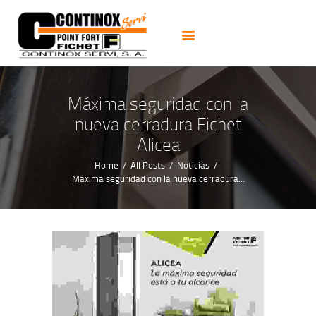
PUERTAS
CERRADURAS
CAJAS FUERTES
CERRAJEROS 24H
Máxima seguridad con la
ALARMAS CCTV
nueva cerradura Fichet
NOTICIAS
Alicea
CONTACTO
Home
All Posts
Noticias
Máxima seguridad con la nueva cerradura...