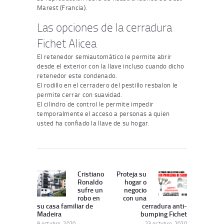
Marest (Francia).
Las opciones de la cerradura
Fichet Alicea
El retenedor semiautomático le permite abrir
desde el exterior con la llave incluso cuando dicho
retenedor este condenado.
El rodillo en el cerradero del pestillo resbalon le
permite cerrar con suavidad.
El cilindro de control le permite impedir
temporalmente el acceso a personas a quien
usted ha confiado la llave de su hogar.
Navegación
de
Cristiano
Proteja su
Publicación
Siguiente
Ronaldo
hogar o
entradas
Anterior:
publicación:
sufre un
negocio
robo en
con una
su casa familiar de
cerradura anti-
Madeira
bumping Fichet
9 octubre, 2020
23 octubre, 2020