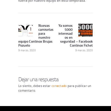
fuerte por nuestro equipo en esta temporada.
Navegación
de
Nuevas
Ya somos
Publicación
Siguiente
camisetas
5000
entradas
Anterior:
publicación:
para
interesad
nuestro
os en
equipo Continox Brujas
seguridad – Facebook
Pozuelo
Continox Fichet
9 marzo, 2020
9 marzo, 2020
Dejar una respuesta
Lo siento, debes estar
conectado
para publicar un
comentario.