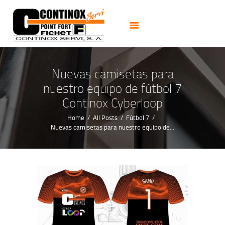
PUERTAS
CERRADURAS
CAJAS FUERTES
CERRAJEROS 24H
Nuevas camisetas para
ALARMAS CCTV
nuestro equipo de fútbol 7
NOTICIAS
Continox Cyberloop
CONTACTO
Home
All Posts
Fútbol 7
Nuevas camisetas para nuestro equipo de...