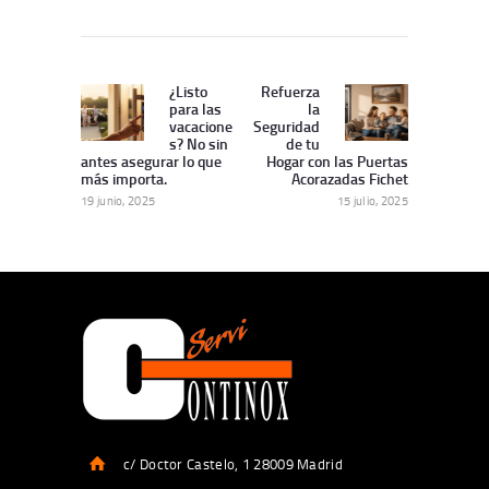
Navegación
de
¿Listo
Refuerza
Publicación
Siguiente
para las
la
entradas
Anterior:
publicación:
vacacione
Seguridad
s? No sin
de tu
antes asegurar lo que
Hogar con las Puertas
más importa.
Acorazadas Fichet
19 junio, 2025
15 julio, 2025
c/ Doctor Castelo, 1 28009 Madrid