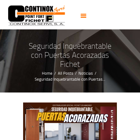
PUERTAS
CERRADURAS
CAJAS FUERTES
CERRAJEROS 24H
Seguridad Inquebrantable
ALARMAS CCTV
con Puertas Acorazadas
NOTICIAS
Fichet
CONTACTO
Home
All Posts
Noticias
Seguridad Inquebrantable con Puertas...