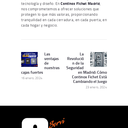
tecnología y diseño. En
Continox Fichet Madrid
,
nos comprometemos a ofrecer soluciones que
protegen lo que más valoras, proporcionando
tranquilidad en cada cerradura, en cada puerta, en
cada hogar y negocio.
Navegación
de
Las
La
Publicación
Siguiente
ventajas
Revolució
entradas
Anterior:
publicación:
de
n de la
nuestras
Seguridad
cajas fuertes
en Madrid: Cómo
Continox Fichet Está
16 enero, 2024
Cambiando el Juego
23 enero, 2024