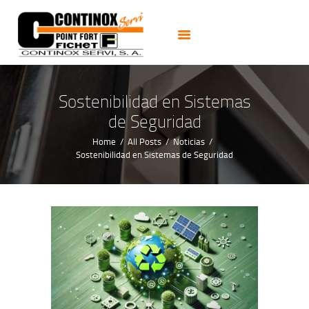
PUERTAS
CERRADURAS
CAJAS FUERTES
CERRAJEROS 24H
Sostenibilidad en Sistemas
ALARMAS CCTV
de Seguridad
NOTICIAS
Home
All Posts
Noticias
Sostenibilidad en Sistemas de Seguridad
CONTACTO