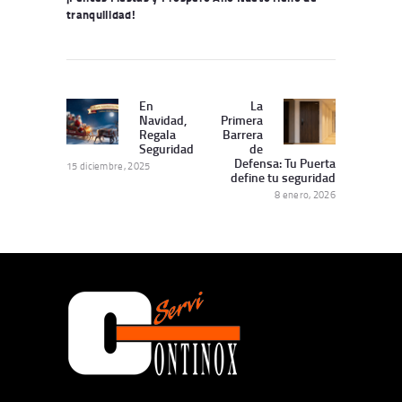
tranquilidad!
Navegación
de
En
La
Publicación
Siguiente
Navidad,
Primera
entradas
Anterior:
publicación:
Regala
Barrera
Seguridad
de
Defensa: Tu Puerta
15 diciembre, 2025
define tu seguridad
8 enero, 2026