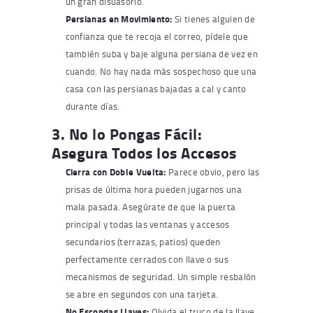
un gran disuasorio.
Persianas en Movimiento:
Si tienes alguien de
confianza que te recoja el correo, pídele que
también suba y baje alguna persiana de vez en
cuando. No hay nada más sospechoso que una
casa con las persianas bajadas a cal y canto
durante días.
3. No lo Pongas Fácil:
Asegura Todos los Accesos
Cierra con Doble Vuelta:
Parece obvio, pero las
prisas de última hora pueden jugarnos una
mala pasada. Asegúrate de que la puerta
principal y todas las ventanas y accesos
secundarios (terrazas, patios) queden
perfectamente cerrados con llave o sus
mecanismos de seguridad. Un simple resbalón
se abre en segundos con una tarjeta.
No Escondas Llaves:
Olvida el truco de la llave