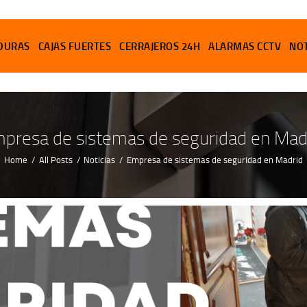
PUERTAS
DURAS
CAJAS FUERTES
CERRAJEROS 24H
ALARMAS CCTV
NOT
CERRADURAS
CAJAS FUERTES
CERRAJEROS 24H
presa de sistemas de seguridad en Mad
ALARMAS CCTV
Home
All Posts
Noticias
Empresa de sistemas de seguridad en Madrid
NOTICIAS
CONTACTO