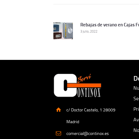
Navegación
de
Rebajas de verano en Cajas F
entradas
Publicación
3 julio, 2022
Anterior:
D
Nu
Se
Pr
c/ Doctor Castelo, 1 28009
Av
Madrid
No
comercial@continox.es