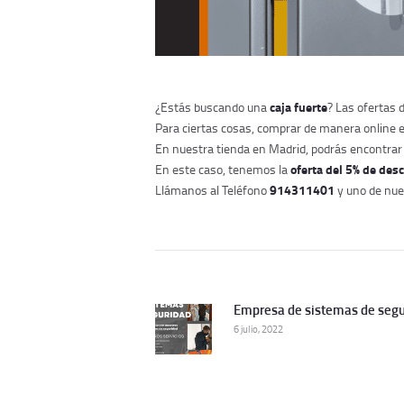
caja fuerte
¿Estás buscando una
? Las ofertas 
Para ciertas cosas, comprar de manera online e
En nuestra tienda en Madrid, podrás encontrar 
oferta del 5% de des
En este caso, tenemos la
914311401
Llámanos al Teléfono
y uno de nue
Navegación
de
Empresa de sistemas de segu
entradas
Publicación
6 julio, 2022
Anterior: