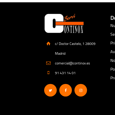
D
Nu
Se
Pr
c/ Doctor Castelo, 1 28009
Av
Madrid
No
comercial@continox.es
Po
91 431 14 01
Pr