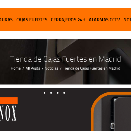
PUERTAS
DURAS
CAJAS FUERTES
CERRAJEROS 24H
ALARMAS CCTV
NOT
CERRADURAS
CAJAS FUERTES
CERRAJEROS 24H
Tienda de Cajas Fuertes en Madrid
ALARMAS CCTV
Home
All Posts
Noticias
Tienda de Cajas Fuertes en Madrid
NOTICIAS
CONTACTO