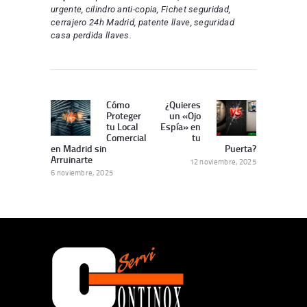
urgente, cilindro anti-copia, Fichet seguridad,
cerrajero 24h Madrid, patente llave, seguridad
casa perdida llaves.
Navegación
de
Cómo
¿Quieres
Publicación
Siguiente
Proteger
un «Ojo
entradas
Anterior:
publicación:
tu Local
Espía» en
Comercial
tu
en Madrid sin
Puerta?
Arruinarte
12 noviembre, 2025
6 noviembre, 2025