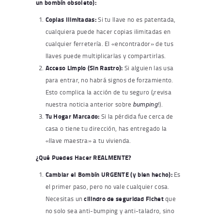
un bombín obsoleto):
Copias Ilimitadas:
Si tu llave no es patentada,
cualquiera puede hacer copias ilimitadas en
cualquier ferretería. El «encontrador» de tus
llaves puede multiplicarlas y compartirlas.
Acceso Limpio (Sin Rastro):
Si alguien las usa
para entrar, no habrá signos de forzamiento.
Esto complica la acción de tu seguro (¡revisa
nuestra noticia anterior sobre
!).
bumping
Tu Hogar Marcado:
Si la pérdida fue cerca de
casa o tiene tu dirección, has entregado la
«llave maestra» a tu vivienda.
¿Qué Puedes Hacer REALMENTE?
Cambiar el Bombín URGENTE (y bien hecho):
Es
el primer paso, pero no vale cualquier cosa.
Necesitas un
cilindro de seguridad Fichet
que
no solo sea anti-bumping y anti-taladro, sino