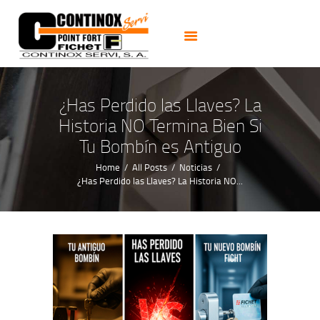
PUERTAS
CERRADURAS
CAJAS FUERTES
CERRAJEROS 24H
¿Has Perdido las Llaves? La
ALARMAS CCTV
Historia NO Termina Bien Si
NOTICIAS
Tu Bombín es Antiguo
CONTACTO
Home
All Posts
Noticias
¿Has Perdido las Llaves? La Historia NO...