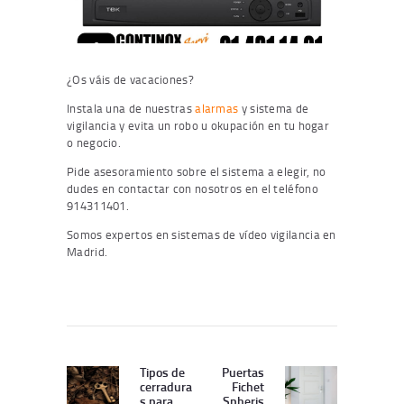
¿Os váis de vacaciones?
Instala una de nuestras
alarmas
y sistema de
vigilancia y evita un robo u okupación en tu hogar
o negocio.
Pide asesoramiento sobre el sistema a elegir, no
dudes en contactar con nosotros en el teléfono
914311401.
Somos expertos en sistemas de vídeo vigilancia en
Madrid.
Navegación
de
Tipos de
Puertas
Publicación
Siguiente
cerradura
Fichet
entradas
Anterior:
publicación:
s para
Spheris